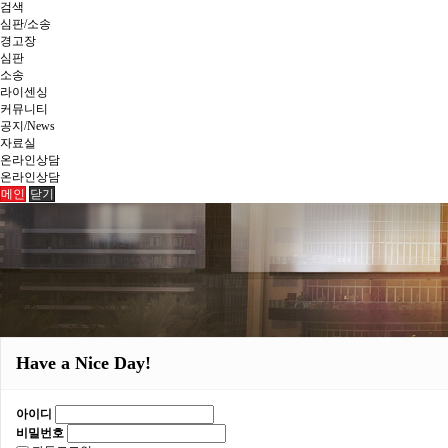
검색
심판/소송
경고장
심판
소송
라이센싱
커뮤니티
공지/News
자료실
온라인상담
온라인상담
메인
닫기
Have a Nice Day!
아이디
비밀번호