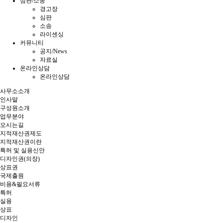
심판/소송
경고장
심판
소송
라이센싱
커뮤니티
공지/News
자료실
온라인상담
온라인상담
사무소소개
인사말
구성원소개
업무분야
오시는길
지적재산권제도
지적재산권이란
특허 및 실용신안
디자인권(의장)
상표권
국제출원
비용&필요서류
특허
실용
상표
디자인