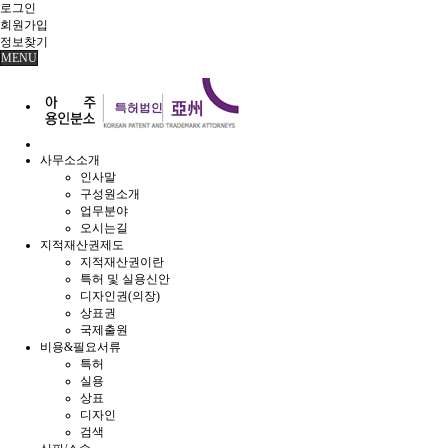
로그인
회원
가입
정보찾기
MENU
사무소소개
인사말
구성원소개
업무분야
오시는길
지적재산권제도
지적재산권이란
특허 및 실용신안
디자인권(의장)
상표권
국제출원
비용&필요서류
특허
실용
상표
디자인
검색