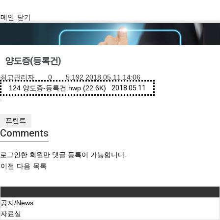
메인
닫기
양도증(등록건)
최고관리자
0
5,192
2018.05.11 14:06
124
양도증-등록건.hwp (22.6K)
2018.05.11
.
프린트
Comments
로그인한 회원만 댓글 등록이 가능합니다.
이전
다음
목록
커뮤니티
공지/News
자료실