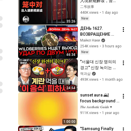
入境新规解读，普通
人还有出国的机会
二爷故事
吗？
440K views
•
1 day ago
New
35:26
ДЕНЬ 1627. 
ВОЗВРАЩЕНИЕ 
БЕНЗИНОВОГО 
Майкл Наки
КРИЗИСА/ ПУТИН 
254K views
•
3 hours ago
БОИТСЯ ДРОНОВ/ 
New
46:34
РОССИЯН 
"서울대 신장 명의의 
ЗАКОЛЕБАЛА 
경고" 신장 녹이는 최
ВОЙНА/ ГОРЯТ НПЗ
악의 음식 조합 ㅣ Ep. 
책과삶
책과사람 113 (김연수 
493K views
•
1 month ago
교수 1부)
24:54
sunset aura 🌄| 
focus background 
wallpaper for 
𝑻𝒉𝒆 𝑨𝒆𝒔𝒕𝒉𝒆𝒕𝒊𝒄 𝑮𝒖𝒊𝒅𝒆 ♥
studying | the 
911K views
•
1 year ago
aesthetic guide
1:00:00
"Samsung Finally 