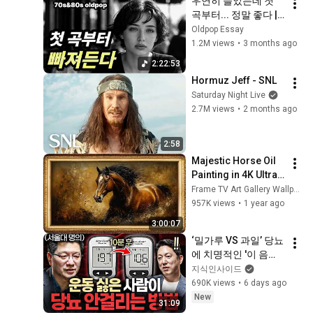
우연히 들었는데 첫 
곡부터... 정말 좋다 | 
7080 추억의 올드 팝
Oldpop Essay
송 모음 Old Pop 
1.2M views
•
3 months ago
Song Playlist
2:22:53
Hormuz Jeff - SNL
Saturday Night Live
2.7M views
•
2 months ago
2:58
Majestic Horse Oil 
Painting in 4K Ultra 
HD | Relaxing Frame 
Frame TV Art Gallery Wallpapers
TV Art for Samsung 
957K views
•
1 year ago
4K
3:00:07
‘밀가루 VS 과일’ 당뇨
에 치명적인 '이 음
식'ㅣ지식인초대석 
지식인사이드
EP.156 (이승훈 교수 
690K views
•
6 days ago
2부)
New
31:09