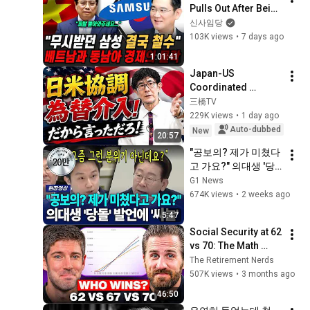
Pulls Out After Being 
Ignored": Vietnam in 
신사임당
Chaos After Lee 
103K views
•
7 days ago
Jae-yong’s 
1:01:41
Bombshell ...
Japan-US 
Coordinated 
Currency 
三橋TV
Intervention 
229K views
•
1 day ago
Executed! The 
Auto-dubbed
New
20:57
Market Cannot 
"공보의? 제가 미쳤다
Defeat a Sovereign 
고 가요?" 의대생 '당
Currenc...
돌' 발언에 '싸늘'  [G1
G1 News
현장영상]
674K views
•
2 weeks ago
5:47
Social Security at 62 
vs 70: The Math 
Everyone Gets 
The Retirement Nerds
Wrong
507K views
•
3 months ago
46:50