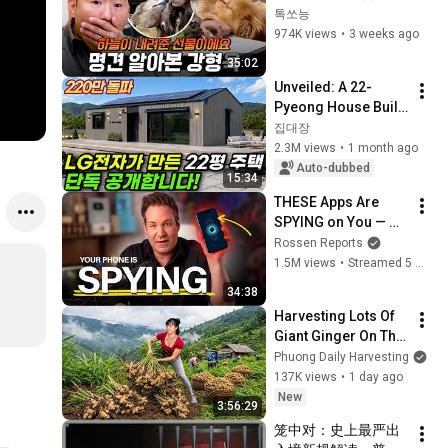
리버가 개만 물었던 
톡쏘능
이유💥명견 알아본 강
974K views
•
3 weeks ago
형욱✨ | #개와늑대의
35:02
시간2 6회
Unveiled: A 22-
Pyeong House Built 
by LG Electronics, 
집대장
Even Equipped with 
2.3M views
•
1 month ago
Solar Panels! What 
Auto-dubbed
15:34
Happen...
THESE Apps Are 
SPYING on You — 
Shut Them Off NOW!
Rossen Reports
1.5M views
•
Streamed 5 months ago
34:38
Harvesting Lots Of 
Giant Ginger On The 
High Hills | Full 
Phuong Daily Harvesting
Truckload for the 
137K views
•
1 day ago
Village Market
New
3:56:29
笼中对：史上最严出