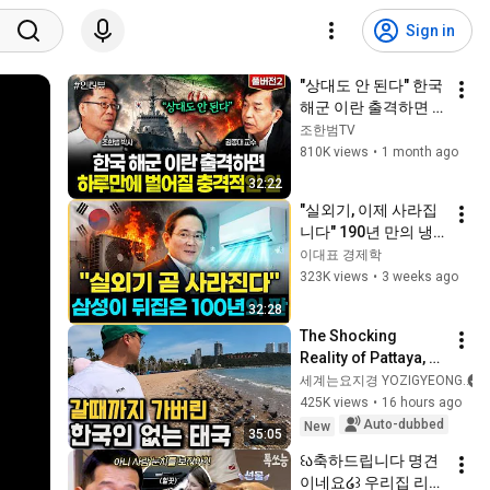
Sign in
"상대도 안 된다" 한국 
해군 이란 출격하면 
하루만에 벌어질 충격
조한범TV
적인 일 | 김종대 교수 
810K views
•
1 month ago
풀버전2
32:22
"실외기, 이제 사라집
니다" 190년 만의 냉
각 혁명, 미국·일본이 
이대표 경제학
못 푼 걸 삼성이 해냈
323K views
•
3 weeks ago
습니다
32:28
The Shocking 
Reality of Pattaya, 
Thailand, Where 
세계는요지경 YOZIGYEONG
Korean Tourists 
425K views
•
16 hours ago
Have Disappeared
Auto-dubbed
New
35:05
꒰ა축하드립니다 명견
이네요໒꒱ 우리집 리트